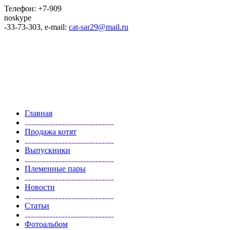
Телефон: +7-909
noskype
-33-73-303, e-mail:
cat-sar29@mail.ru
Главная
Продажа котят
Выпускники
Племенные пары
Новости
Статьи
Фотоальбом