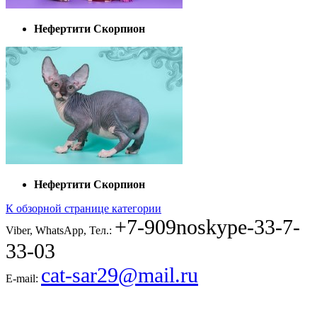
Нефертити Скорпион
Нефертити Скорпион
К обзорной странице категории
+7-909
noskype
-33-7-
Viber, WhatsApp, Тел.:
33-03
cat-sar29@mail.ru
E-mail: