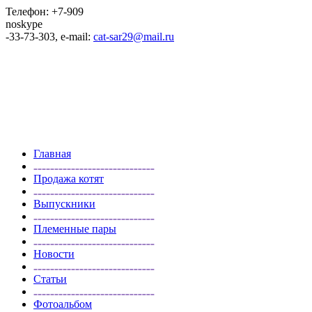
Телефон: +7-909
noskype
-33-73-303, e-mail:
cat-sar29@mail.ru
Главная
Продажа котят
Выпускники
Племенные пары
Новости
Статьи
Фотоальбом