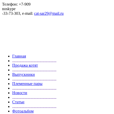
Телефон: +7-909
noskype
-33-73-303, e-mail:
cat-sar29@mail.ru
Главная
Продажа котят
Выпускники
Племенные пары
Новости
Статьи
Фотоальбом