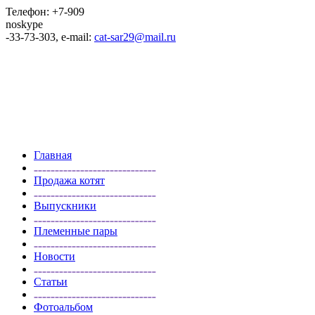
Телефон: +7-909
noskype
-33-73-303, e-mail:
cat-sar29@mail.ru
Главная
Продажа котят
Выпускники
Племенные пары
Новости
Статьи
Фотоальбом