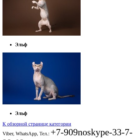
Эльф
Эльф
К обзорной странице категории
+7-909
noskype
-33-7-
Viber, WhatsApp, Тел.: